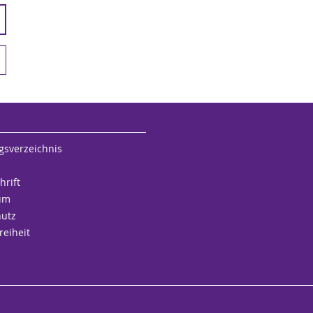
gsverzeichnis
hrift
um
hutz
reiheit