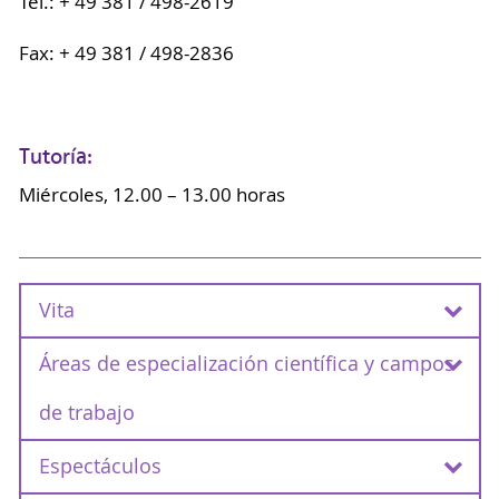
Tel.: + 49 381 / 498-2619
Fax: + 49 381 / 498-2836
Tutoría:
Miércoles, 12.00 – 13.00 horas
Vita
Áreas de especialización científica y campos
Estudios de Filología Románica en la universidad
de Heidelberg y Estudios Judíos en la universidad
de trabajo
de Estudios Judíos en Heidelberg. Estancias de
estudios y investigaciones en Roma, Madrid y
Espectáculos
Venecia. Beca de doctorado del land Baden-