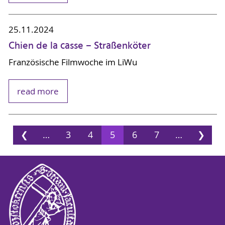
25.11.2024
Chien de la casse – Straßenköter
Französische Filmwoche im LiWu
read more
❮
…
3
4
5
6
7
…
❯