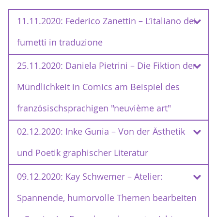
11.11.2020: Federico Zanettin – L’italiano dei
fumetti in traduzione
25.11.2020: Daniela Pietrini – Die Fiktion der
11.11.2020: Federico Zanettin – L’italiano dei
fumetti in traduzione
Mündlichkeit in Comics am Beispiel des
französischsprachigen "neuvième art"
Vortragender:
02.12.2020: Inke Gunia – Von der Ästhetik
25.11.2020: Daniela Pietrini – Die Fiktion der
Federico Zanettin
è Professore Associato di
Mündlichkeit in Comics am Beispiel des
und Poetik graphischer Literatur
Lingua e Traduzione Inglese presso l’Università di
französischsprachigen "neuvième art"
Perugia. È autore di diverse pubblicazioni
09.12.2020: Kay Schwemer – Atelier:
02.12.2020: Inke Gunia – Von der Ästhetik
riconducibili ad ambiti quali lo studio dei fumetti
in traduzione (si veda in particolare il volume
und Poetik graphischer Literatur
Spannende, humorvolle Themen bearbeiten
Vortragende:
curato e in parte scritto Comics in Translation,
Routledge 2015), le applicazioni della linguistica