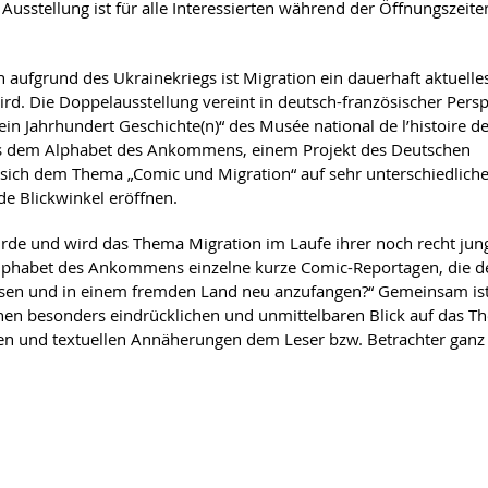
 Ausstellung ist für alle Interessierten während der Öffnungszeite
n aufgrund des Ukrainekriegs ist Migration ein dauerhaft aktuell
rd. Die Doppelausstellung vereint in deutsch-französischer Persp
n Jahrhundert Geschichte(n)“ des Musée national de l’histoire d
aus dem Alphabet des Ankommens, einem Projekt des Deutschen
 sich dem Thema „Comic und Migration“ auf sehr unterschiedlich
de Blickwinkel eröffnen.
urde und wird das Thema Migration im Laufe ihrer noch recht jun
s Alphabet des Ankommens einzelne kurze Comic-Reportagen, die d
lassen und in einem fremden Land neu anzufangen?“ Gemeinsam is
nen besonders eindrücklichen und unmittelbaren Blick auf das T
ichen und textuellen Annäherungen dem Leser bzw. Betrachter ganz