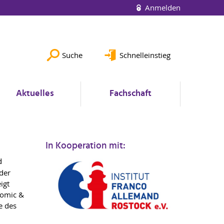
Anmelden
Suche
Schnelleinstieg
Aktuelles
Fachschaft
In Kooperation mit:
d
der
igt
Comic &
e des