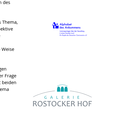
n des
es Thema,
ektive
e
e Weise
gen
er Frage
t beiden
hema