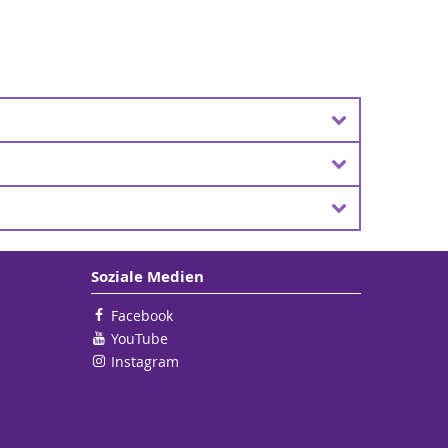
Soziale Medien
Facebook
YouTube
Instagram
lich)
TKiwMVOoODBx0f0ifYEAAYASAAEgJUsPD_BwE