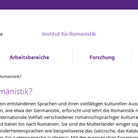
Institut für Romanistik
Arbeitsbereiche
Forschung
 Romanistik?
manistik?
ein entstandenen Sprachen und ihren vielfältigen kulturellen Au
, wie etwa der Germanistik, erforscht und lehrt die Romanistik n
 internationale Vielfalt verschiedener romanischsprachiger Kultu
d Italien bis nach Rumänien. Sie sind die Mutterländer einiger s
inderheitensprachen wie beispielsweise das Galicische, das Katala
der das Judenspanische (judezmo). Mit der europäischen Expansio