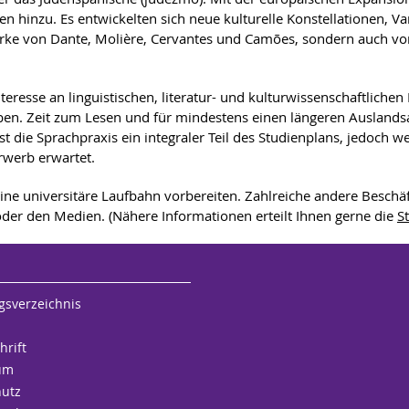
n hinzu. Es entwickelten sich neue kulturelle Konstellationen, Va
erke von Dante, Molière, Cervantes und Camões, sondern auch vo
teresse an linguistischen, literatur- und kulturwissenschaftlich
ben. Zeit zum Lesen und für mindestens einen längeren Auslandsa
ist die Sprachpraxis ein integraler Teil des Studienplans, jedoc
rwerb erwartet.
e universitäre Laufbahn vorbereiten. Zahlreiche andere Beschäfti
t oder den Medien. (Nähere Informationen erteilt Ihnen gerne die
S
gsverzeichnis
hrift
um
hutz