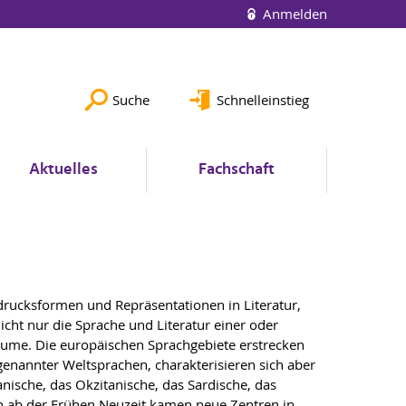
Anmelden
Suche
Schnelleinstieg
Aktuelles
Fachschaft
sdrucksformen und Repräsentationen in Literatur,
icht nur die Sprache und Literatur einer oder
rräume. Die europäischen Sprachgebiete erstrecken
ogenannter Weltsprachen, charakterisieren sich aber
nische, das Okzitanische, das Sardische, das
n ab der Frühen Neuzeit kamen neue Zentren in