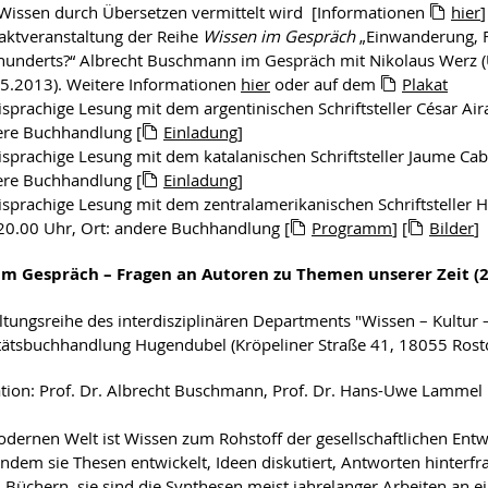
Wissen durch Übersetzen vermittelt wird [Informationen
hier
]
aktveranstaltung der Reihe
Wissen im Gespräch
„Einwanderung, Fl
hunderts?“ Albrecht Buschmann im Gespräch mit Nikolaus Werz 
5.2013). Weitere Informationen
hier
oder auf dem
Plakat
sprachige Lesung mit dem argentinischen Schriftsteller César Ai
re Buchhandlung [
Einladung
]
sprachige Lesung mit dem katalanischen Schriftsteller Jaume Cab
re Buchhandlung [
Einladung
]
sprachige Lesung mit dem zentralamerikanischen Schriftsteller H
0.00 Uhr, Ort: andere Buchhandlung [
Programm
] [
Bilder
]
im Gespräch – Fragen an Autoren zu Themen unserer Zeit (
ltungsreihe des interdisziplinären Departments "Wissen – Kultur 
tätsbuchhandlung Hugendubel (Kröpeliner Straße 41, 18055 Rosto
tion: Prof. Dr. Albrecht Buschmann, Prof. Dr. Hans-Uwe Lammel
odernen Welt ist Wissen zum Rohstoff der gesellschaftlichen Ent
Indem sie Thesen entwickelt, Ideen diskutiert, Antworten hinterfra
in Büchern, sie sind die Synthesen meist jahrelanger Arbeiten an