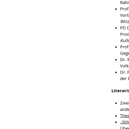
Rahm
Prof
Vort
Wiss
PD D
Prod
Kult
Prof
Gege
Dr. 
Volk
Dr. 
der 
Literar
Zwei
ande
Thea
„Sti
Über