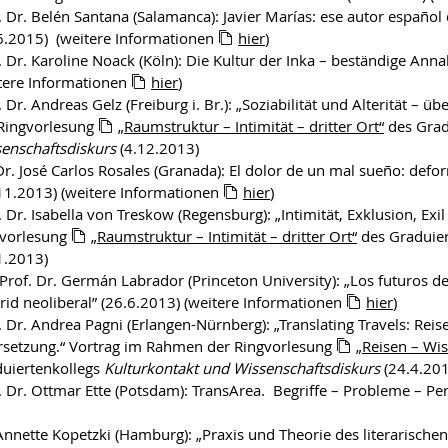
. Dr. Belén Santana (Salamanca): Javier Marías: ese autor español 
6.2015) (weitere Informationen
hier
)
. Dr. Karoline Noack (Köln): Die Kultur der Inka – beständige A
tere Informationen
hier
)
. Dr. Andreas Gelz (Freiburg i. Br.): „Soziabilität und Alterität – 
Ringvorlesung
„Raumstruktur – Intimität – dritter Ort“
des Grad
enschaftsdiskurs
(4.12.2013)
Dr. José Carlos Rosales (Granada): El dolor de un mal sueño: def
11.2013) (weitere Informationen
hier
)
. Dr. Isabella von Treskow (Regensburg): „Intimität, Exklusion, Ex
gvorlesung
„Raumstruktur – Intimität – dritter Ort“
des Graduie
1.2013)
 Prof. Dr. Germán Labrador (Princeton University): „Los futuros del
id neoliberal” (26.6.2013) (weitere Informationen
hier
)
. Dr. Andrea Pagni (Erlangen-Nürnberg): „Translating Travels: Reis
setzung.“ Vortrag im Rahmen der Ringvorlesung
„Reisen – Wis
uiertenkollegs
Kulturkontakt und Wissenschaftsdiskurs
(24.4.201
. Dr. Ottmar Ette (Potsdam): TransArea. Begriffe – Probleme – Pe
Annette Kopetzki (Hamburg): „Praxis und Theorie des literarische