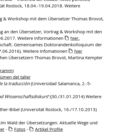
sität Rostock, 18.04.-19.04.2018. Weitere
rag & Workshop mit dem Übersetzer Thomas Brovot,
g an den Übersetzer, Vortrag & Workshop mit den
.06.2017. Weitere Informationen
hier.
enschaft. Gemeinsames Doktorandenkolloquium der
7.06.2016). Weitere Infomationen
hier
schen Übersetzern Thomas Brovot, Martina Kempter
gramm
)
úmen del taller
de la traducción
(Universidad Salamanca, 2.-5-
nd Wissenschaftsdiskurs
“
:
(30./31.01.2014) Weitere
ther-Bibel (Universität Rostock, 16./17.10.2013)
m Wald der Übersetzungen. Aktuelle Wege und
er
-
Fotos
-
Artikel Profile