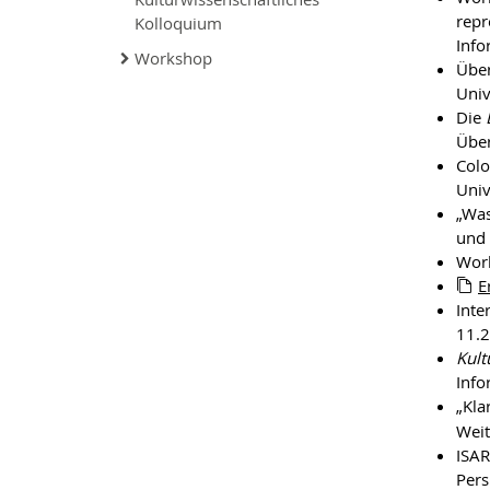
repr
Kolloquium
Inf
Workshop
Über
Univ
Die
Über
Colo
Univ
„Was
und 
Wor
E
Inte
11.2
Kult
Inf
„Kla
Weit
ISAR
Pers