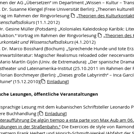
en der AG „Übersetzen“ im Department „Wissen – Kultur – Trans
. Dr. Susanne Klengel (Freie Universität Berlin): „Theorien kulture
rag im Rahmen der Ringvorlesung
„Theorien des Kulturkontakt
enschaftsdiskurs
(11.1.2012)
r. Gesine Müller (Potsdam): „Koloniales Kaleidoskop Karibik: Lit
uktion.“ Vortrag im Rahmen der Ringvorlesung
„Theorien des 
urkontakt und Wissenschaftsdiskurs
(4.1.2012)
. Dr. Marco Bosshard (Bochum): „Sprechende Hunde und tote Erzä
nwartsliteratur: Magischer Realismus reloaded oder neocervantin
Mario Martín Gijón (Univ. de Extremadura): „Der spanische Dram
stheater und Lateinamerika-Institut (25.10.2011 im Rahmen der
Florian Borchmeyer (Berlin): „Dieses große Labyrinth“ – Inca Garc
Ruine“ (15.12.2010)
[
Einladung
]
ische Lesungen, öffentliche Veranstaltungen
sprachige Lesung mit dem kubanischen Schriftsteller Leonardo 
re Buchhandlung [
Einladung
]
teraufführung De algún tiempo a esta parte von Max Aub am 06
lübungen in der Straßenbahn.“
Die Exercices de style von Raimon
setzern Frank Heibert und Hinrich-Schmidt-Henkel (Abfahrt der