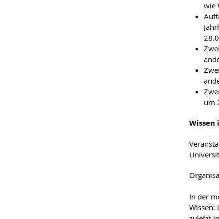
wie 
Auft
Jahr
28.0
Zwei
ande
Zwei
ande
Zwei
um 2
Wissen 
Veransta
Universi
Organisa
In der m
Wissen: 
zuletzt 