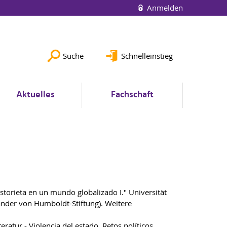
Anmelden
Suche
Schnelleinstieg
Aktuelles
Fachschaft
istorieta en un mundo globalizado I." Universität
ander von Humboldt-Stiftung). Weitere
ratur - Violencia del estado. Retos políticos,