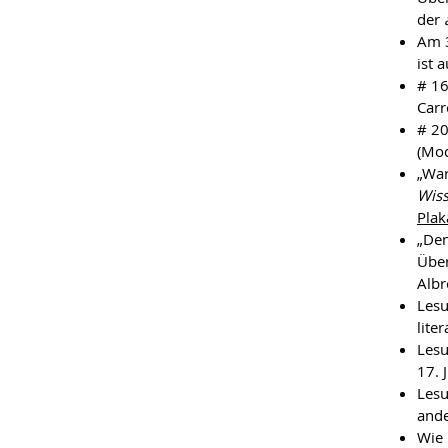
der
Am 3
ist 
# 16
Carr
# 20
(Mod
„War
Wis
Plak
„Den
Über
Albr
Lesu
lite
Lesu
17. 
Lesu
ande
Wie 