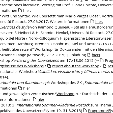
esentaciones literarias", Vortrag mit Prof. Gloria Chicote, Univer
ormationen
hier
.
 Witz und Syntax. Wie übersetzt man Mario Vargas Llosa?, Vort
ersität Rostock, 27.06.2017. Weitere Informationen
hier.
Exercices de style
von Raimond Queneau - Stil als Herausforderun
setzern F. Heibert & H. Schmidt-Henkel, Universität Rostock, 27
quio del Norte / Nord-Kolloquium Hispanistische Literaturwiss
ersitäten Hamburg, Bremen, Osnabrück, Kiel und Rostock (16./1
 heißt übersetzen?“ Workshop für Doktoranden mit den literari
Susanne Lange (Mittwoch, 2.12.2015). [Einladung
hier
]
kshop
Kartierung des Übersetzens
am 17./18.06.2015 (⇒
Pro
rgebnisse des Workshops
/
report about the workshop
/
res
rnationaler Workshop
Visibilidad, visualización y últimas teorías 
014).
urkontakt und Raumkonzept:
Workshop des GK „
Kulturkontakt u
ormationen
hier
r und gewaltiglich verdeutschen.“
Workshop
zur Durchsicht der Lu
ere Informationen
hier
 2013: 3.
Internationale Sommer-Akademie Rostock
zum Thema „I
pektiven des Übersetzens“ (vom 19.-31.8.2013)
Programm/Fly