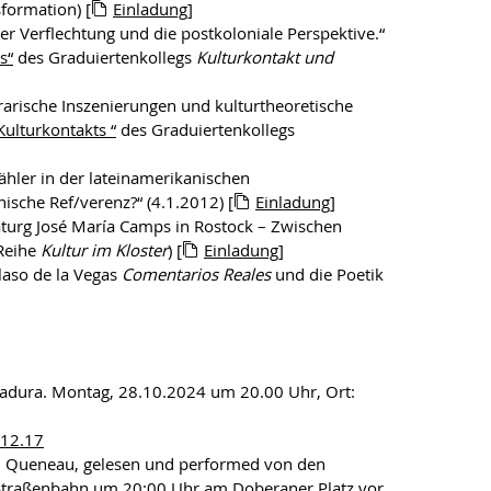
formation) [
Einladung
]
ller Verflechtung und die postkoloniale Perspektive.“
s“
des Graduiertenkollegs
Kulturkontakt und
erarische Inszenierungen und kulturtheoretische
Kulturkontakts “
des Graduiertenkollegs
hler in der lateinamerikanischen
ische Ref/verenz?“ (4.1.2012) [
Einladung
]
aturg José María Camps in Rostock – Zwischen
 Reihe
Kultur im Kloster
) [
Einladung
]
ilaso de la Vegas
Comentarios Reales
und die Poetik
Padura. Montag, 28.10.2024 um 20.00 Uhr, Ort:
.12.17
d Queneau, gelesen und performed von den
 Straßenbahn um 20:00 Uhr am Doberaner Platz vor