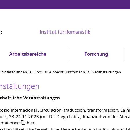
Institut für Romanistik
Arbeitsbereiche
Forschung
 Professorinnen
Prof. Dr. Albrecht Buschmann
Veranstaltungen
nstaltungen
chaftliche Veranstaltungen
osio Internacional „Circulación, traducción, transformación. La h
ock, 23-24.11.2023 (mit Dr. Diego Labra, finanziert von der Alex
ormationen
hier
.
shop "Staatliche Gewalt. Eine Herausforderung für Politik und Lite