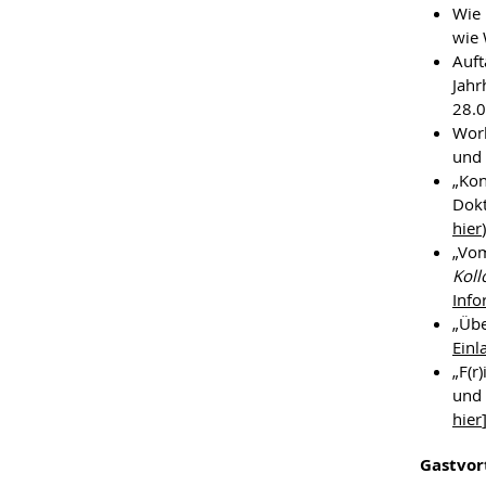
Wie 
wie 
Auft
Jahr
28.0
Work
und 
„Kon
Dokt
hier
)
„Vom
Koll
Info
„Übe
Einl
„F(r
und 
hier
Gastvor