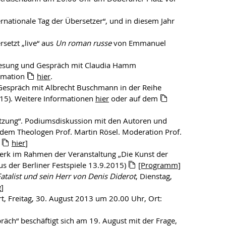
nationale Tag der Übersetzer“, und in diesem Jahr
setzt „live“ aus
Un roman russe
von Emmanuel
“ Lesung und Gespräch mit Claudia Hamm
rmation
hier
.
 Gespräch mit Albrecht Buschmann in der Reihe
15). Weitere Informationen
hier
oder auf dem
tzung“. Podiumsdiskussion mit den Autoren und
em Theologen Prof. Martin Rösel. Moderation Prof.
g
hier
]
erk im Rahmen der Veranstaltung „Die Kunst der
aus der Berliner Festspiele 13.9.2015)
[Programm]
atalist und sein Herr von Denis Diderot
, Dienstag,
g
]
t, Freitag, 30. August 2013 um 20.00 Uhr, Ort:
räch“ beschäftigt sich am 19. August mit der Frage,