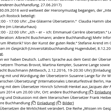
anderen buchhandlung
, 27.06.2017)
0.09.2016 wird weltweit der Hieronymustag begangen, der „Inter
auch Rostock beteiligt:
:00 - 17:00 Uhr: „Die Gläserne Übersetzerin.“ Claudia Hamm über
ère (im Literaturhaus)
:00 - 22:00 Uhr: „Ich – er – ich: Emmanuel Carrère übersetzen.
eration: Albrecht Buschmann; andere Buchhandlung) Mehr Info
um Rhetorik? Von der Kunst der guten Rede.“ Stefanie Arend im
sen im Gespräch
(Universitätsbuchhandlung Hugendubel, 8.12.20
at
.
n wir haben Deutsch. Luthers Sprache aus dem Geist der Überse
setzern Thomas Brovot, Martina Kempter, Susanne Lange sowie d
echt Buschmann (Mittwoch, 2.12.2016, 19-20:30 Uhr) [Einladun
ng mit und Würdigung der Übersetzerin Susanne Lange für ihr W
rarischen Übersetzung“ (Internationales Literaturfestival Berlin, H
ng mit dem Übersetzer Hinrich Schmidt-Henkel aus
Jacques der F
Juni 2014 um 20.00 Uhr, Ort: andere Buchhandlung [
Einladun
ng und Diskussion mit dem literarischen Übersetzer Frank Heiber
re Buchhandlung [
Einladung
] [
Bilder
]
Übersetzen die Wirklichkeit verändert. Die Reihe „Wissen im Gesp