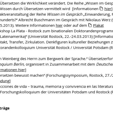
Übersetzen die Wirklichkeit verändert. Die Reihe „Wissen im Gesp
Wissen durch Übersetzen vermittelt wird [Informationen
hier
]
aktveranstaltung der Reihe
Wissen im Gespräch
„Einwanderung, Fl
hunderts?“ Albrecht Buschmann im Gespräch mit Nikolaus Werz 
5.2013). Weitere Informationen
hier
oder auf dem
Plakat
shop La Plata - Rostock zum binationalen Doktorandenprogramms 
Lateinamerika)“ (Universität Rostock, 22.-24.03.2013) [Informat
takt, Transfer, Zirkulation. Denkfiguren kultureller Beziehung
orandenkolloquium Universität Rostock / Universität Potsdam (R
 Weinberg des Herrn zum Bergwerk der Sprache.“ Übersetzerfo
oquium Berlin
, organisiert in Zusammenarbeit mit dem
Deutsche
rmationen hier]
rsetzen bewusst machen“ (Forschungssymposium, Rostock, 27./2
adung
]
)icciones de vida – trauma, memoria y convivencia en las liter
Forschungskolloquium der Universitäten Potsdam und Rostock (
]
träge