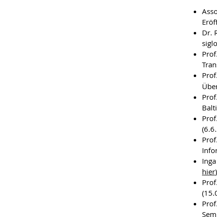
Asso
Eröf
Dr. 
sigl
Prof
Tran
Prof
Über
Prof
Balt
Prof
(6.6
Prof
Inf
Inga
hier
)
Prof
(15.
Prof
Semi