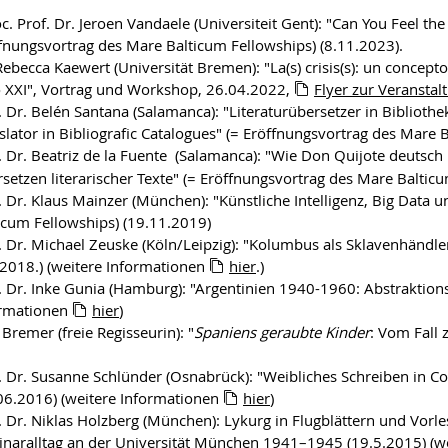
c. Prof. Dr. Jeroen Vandaele (Universiteit Gent): "Can You Feel the
fnungsvortrag des Mare Balticum Fellowships) (8.11.2023).
Rebecca Kaewert (Universität Bremen): "La(s) crisis(s): un concepto
o XXI", Vortrag und Workshop, 26.04.2022,
Flyer zur Veranstal
. Dr. Belén Santana (Salamanca): "Literaturübersetzer in Biblioth
slator in Bibliografic Catalogues" (= Eröffnungsvortrag des Mare 
. Dr. Beatriz de la Fuente
(Salamanca): "Wie Don Quijote deutsch 
setzen literarischer Texte" (= Eröffnungsvortrag des Mare Balticu
. Dr. Klaus Mainzer (München): "Künstliche Intelligenz, Big Data
icum Fellowships) (19.11.2019)
. Dr. Michael Zeuske (Köln/Leipzig): "Kolumbus als Sklavenhändl
.2018.) (weitere Informationen
hier
.)
. Dr. Inke Gunia (Hamburg): "Argentinien 1940-1960: Abstraktion
ormationen
hier
)
 Bremer (freie Regisseurin): "
Spaniens geraubte Kinder
: Vom Fall
. Dr. Susanne Schlünder (Osnabrück): "Weibliches Schreiben in Co
06.2016) (weitere Informationen
hier
)
. Dr. Niklas Holzberg (München): Lykurg in Flugblättern und Vor
naralltag an der Universität München 1941–1945 (19.5.2015) (w